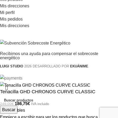
Mis direcciones
Mi perfil
Mis pedidos
Mis direcciones
Recibimos una ayuda para compensar el sobrecoste
energético
LUIGI STUDIO
2026 DESARROLLADO POR
EKUÁNIME
.
Tenacilla GHD CHRONOS CURVE CLASSIC
186,75
€
249,00
€
IVA incluido
Buscar
1 disponibles
Empiece a escribir para ver los productos que busca.